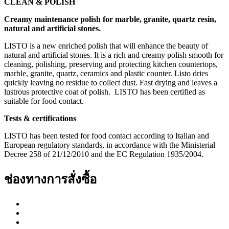
CLE
A
N
&
P
O
L
IS
H
Creamy maintenance polish for marble, granite, quartz resin,
natural and artificial stones.
LISTO is a new enriched polish that will enhance the beauty of
natural and artificial stones. It is a rich and creamy polish smooth for
cleaning, polishing, preserving and protecting kitchen countertops,
marble, granite, quartz, ceramics and plastic counter. Listo dries
quickly leaving no residue to collect dust. Fast drying and leaves a
lustrous protective coat of polish. LISTO has been certified as
suitable for food contact.
T
e
sts & certifications
LISTO has been tested for food contact according to Italian and
European regulatory standards, in accordance with the Ministerial
Decree 258 of 21/12/2010 and the EC Regulation 1935/2004.
ช่องทางการสั่งซื้อ