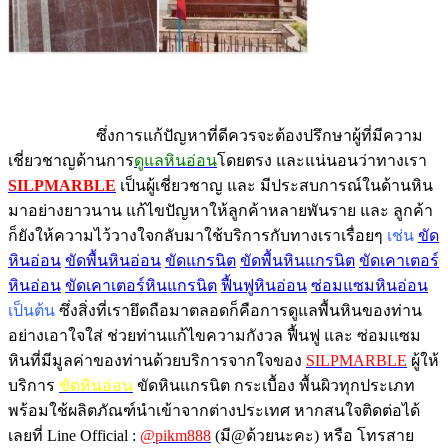
ซึ่งการแก้ปัญหาที่ดีควรจะต้องปรึกษาผู้ที่มีความ
เชี่ยวชาญด้านการ
ดูแลหินอ่อน
โดยตรง และแน่นอนว่าทางเรา
SILPMARBLE
เป็นผู้เชี่ยวชาญ และ มีประสบการณ์ในด้านหิน
มาอย่างยาวนาน แก้ไขปัญหาให้ลูกค้าหลายพันราย และ ลูกค้า
ก็ยังให้ความไว้วางใจกลับมาใช้บริการกับทางเราเรื่อยๆ
เช่น
ขัด
หินอ่อน
ขัดพื้นหินอ่อน
ขัดแกรนิต
ขัดพื้นหินแกรนิต
ขัดเคาเตอร์
หินอ่อน
ขัดเคาเตอร์หินแกรนิต
ฟื้นฟูหินอ่อน
ซ่อมแซมหินอ่อน
เป็นต้น
ซึ่งสิ่งที่เรายึดถือมาตลอดก็คือการดูแลพื้นหินของท่าน
อย่างเอาใจใส่ ช่วยท่านแก้ไขความกังวล ฟื้นฟู และ ซ่อมแซม
หินที่มีมูลค่าของท่านด้วยบริการจากใจของ
SILPMARBLE
ผู้ให้
บริการ
ขัดหินอ่อน
ขัดหินแกรนิต กระเบื้อง พื้นผิวทุกประเภท
พร้อมใช้ผลิตภัณฑ์นำเข้าจากต่างประเทศ หากสนใจติดต่อได้
เลยที่ Line Official :
@pikm888
(มี@ด้วยนะคะ) หรือ โทรสาย