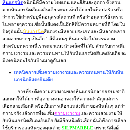
หินแกรนิต
ชนิดนี้ที่มีความโดดเด่น และสีสันสะดุดตา ซึ่งส่วน
มากหินแกรนิตสีแดงอินเดีย จะพบเห็นได้บ่อยในท็อปครัว หรือ
ว่าการใช้สำหรับปูพื้นอนุสรณ์สถานที่ หรือว่าอนุสาวรีย์ เพราะ
ในหลายๆความเชื่อนั้นสีแดงเป็นอีกสีที่มีความหมายที่ดี โดยใน
ปัจจุบันนั้น
หินแกรนิต
สีแดงจะมีหลายประเภทและมีหลากหลาย
ลวดลายมากๆ เป็นอีก 1 สีที่แฟนๆ หินแกรนิตไม่ควรพลาด
สำหรับบทความนี้เราจะมาแนะนำเคล็ดที่ไม่ลับ สำหรับการเพิ่ม
ความเงางามและความทนทานให้กับหินแกรนิตสีแดงอินเดีย จะ
มีเทคนิคอะไรกันบ้างมาดูกันเลย
เทคนิคการเพิ่มความเงางามและความทนทานให้กับหิน
แกรนิตสีแดงอินเดีย
การที่จะดึงความสวยงามของหินแกรนิตจากธรรมชาติ
ออกมาให้ได้มากที่สุด บางคนอาจจะให้ความสำคัญแค่การ
เลือกลายเลือกสี หรือเป็นการเลือกแหล่งที่มาของหินนั้นๆ แต่ว่า
ความจริงแล้วการที่จะเพิ่ม
ความเงางาม
และความสวยงามให้
กับหินแกรนิตสีแดงอินเดีย ยังมีอีกหนึ่งตัวเลือกนั่นก็คือการเลือก
ใช้บริการดูแลหินของคุณด้วย
SILPMARBLE
เพราะนี่คือผู้