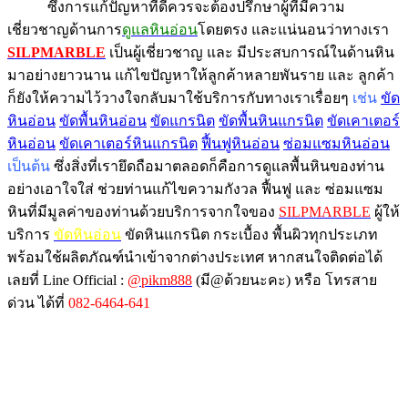
ซึ่งการแก้ปัญหาที่ดีควรจะต้องปรึกษาผู้ที่มีความ
เชี่ยวชาญด้านการ
ดูแลหินอ่อน
โดยตรง และแน่นอนว่าทางเรา
SILPMARBLE
เป็นผู้เชี่ยวชาญ และ มีประสบการณ์ในด้านหิน
มาอย่างยาวนาน แก้ไขปัญหาให้ลูกค้าหลายพันราย และ ลูกค้า
ก็ยังให้ความไว้วางใจกลับมาใช้บริการกับทางเราเรื่อยๆ
เช่น
ขัด
หินอ่อน
ขัดพื้นหินอ่อน
ขัดแกรนิต
ขัดพื้นหินแกรนิต
ขัดเคาเตอร์
หินอ่อน
ขัดเคาเตอร์หินแกรนิต
ฟื้นฟูหินอ่อน
ซ่อมแซมหินอ่อน
เป็นต้น
ซึ่งสิ่งที่เรายึดถือมาตลอดก็คือการดูแลพื้นหินของท่าน
อย่างเอาใจใส่ ช่วยท่านแก้ไขความกังวล ฟื้นฟู และ ซ่อมแซม
หินที่มีมูลค่าของท่านด้วยบริการจากใจของ
SILPMARBLE
ผู้ให้
บริการ
ขัดหินอ่อน
ขัดหินแกรนิต กระเบื้อง พื้นผิวทุกประเภท
พร้อมใช้ผลิตภัณฑ์นำเข้าจากต่างประเทศ หากสนใจติดต่อได้
เลยที่ Line Official :
@pikm888
(มี@ด้วยนะคะ) หรือ โทรสาย
ด่วน ได้ที่
082-6464-641