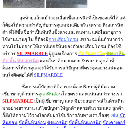
สุดท้ายแล้วแม้ว่าจะเลือกซื้อแกรนิตที่เป็นของแท้ได้ แต่
ก็ต้องให้ความสำคัญกับการดูแลเช่นเดียวกัน เพราะ หินแกรนิต
ดำ ที่ได้ขึ้นชื่อว่าเป็นหินที่แข็งแรงและทนทาน แต่เมื่ออายุการ
ใช้งานนานๆ ไป ก็ต้องมี
การเสื่อมโทรม
เพราะฉะนั้นถ้าหากว่า
ท่านใดไม่อยากให้เคาท์เตอร์หินของตัวเองเสื่อมโทรม ต้องใช้
บริการ
SILPMARBLE
ผู้ดูแลเรื่องการ
ขัดหินแกรนิต
ขัดเงาหิน
ขัด พื้น หิน แกรนิต
และอื่นๆ อีกมากมาย รับรองว่าลูกค้าที่
ต้องการให้เราดูแลจะได้รับการแก้ปัญหาที่ตรงจุดอย่างแน่นอน
สนใจติดต่อได้ที่
SILPMARBLE
ซึ่งการแก้ปัญหาที่ดีควรจะต้องปรึกษาผู้ที่มีความ
เชี่ยวชาญด้านการ
ดูแลหินอ่อน
โดยตรง และแน่นอนว่าทางเรา
SILPMARBLE
เป็นผู้เชี่ยวชาญ และ มีประสบการณ์ในด้านหิน
มาอย่างยาวนาน แก้ไขปัญหาให้ลูกค้าหลายพันราย และ ลูกค้า
ก็ยังให้ความไว้วางใจกลับมาใช้บริการกับทางเราเรื่อยๆ
เช่น
ขัด
หินอ่อน
ขัดพื้นหินอ่อน
ขัดแกรนิต
ขัดพื้นหินแกรนิต
ขัดเคาเตอร์