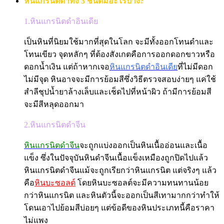
หินแกรนิตดำทั้ง 3 ชนิดมีอะไรบ้าง?
1.หินแกรนิตดำอินเดีย
เป็นหินที่นิยมใช้มากที่สุดในโลก จะมีทั้งออกโทนดำและ
โทนเขียว จุดหลักๆ ที่ต้องสังเกตคือการออกดอกขาวหรือ
ดอกน้ำเงิน แต่ถ้าหากเจอ
หินแกรนิตดำอินเดีย
ที่ไม่มีดอก
ไม่มีจุด หินอาจจะมีการย้อมสีซึ่งวิธีตรวจสอบง่ายๆ แค่ใช้
สำลีชุปน้ำยาล้างเล็บและเช็ดไปที่หน้าผิว ถ้ามีการย้อมสี
จะมีสีหลุดออกมา
2.หินแกรนิตดำจีน
หินแกรนิตดำจีน
จะถูกแบ่งออกเป็นหินเนื้ออ่อนและเนื้อ
แข็ง ซึ่งในปัจจุบันหินดำจีนเนื้อแข็งเหมืองถูกปิดไปแล้ว
หินแกรนิตดำจีนแม้จะถูกเรียกว่าหินแกรนิต แต่จริงๆ แล้ว
คือ
หินบะซอลต์
โดยหินบะซอลต์จะมีความทนทานน้อย
กว่าหินแกรนิต และหินตัวนี้จะออกเป็นสีเทามากกว่าทำให้
โดนเอาไปย้อมสีบ่อยๆ แต่ข้อดีของหินประเภทนี้คือราคา
ไม่แพง