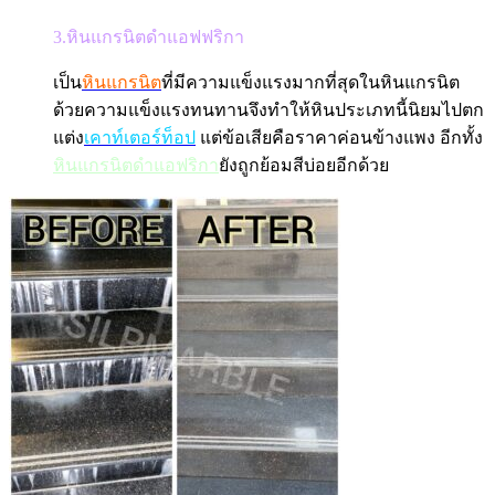
3.หินแกรนิตดำแอฟฟริกา
เป็น
หินแกรนิต
ที่มีความแข็งแรงมากที่สุดในหินแกรนิต
ด้วยความแข็งแรงทนทานจึงทำให้หินประเภทนี้นิยมไปตก
แต่ง
เคาท์เตอร์ท็อป
แต่ข้อเสียคือราคาค่อนข้างแพง อีกทั้ง
หินแกรนิตดำแอฟริกา
ยังถูกย้อมสีบ่อยอีกด้วย