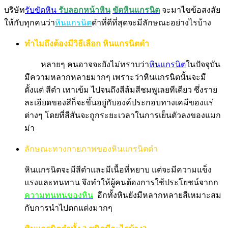
บริษัท
รับขัดหิน
รับลอกหน้าหิน
ขัดหินแกรนิต
จะมาไขข้อสงสัย
ให้กับทุกคนว่า
หินแกรนิต
ดำที่ดีที่สุดจะมีลักษณะอย่างไรบ้าง
ทำไมถึงต้องมีวิธีเลือก หินแกรนิตดำ
หลายๆ คนอาจจะยังไม่ทราบว่า
หินแกรนิต
ในปัจจุบัน
มีความหลากหลายมากๆ เพราะว่าหินแกรนิตนั้นจะมี
ตั้งแต่ สีดำ เทาเข้ม ไปจนถึงสีส้มสีชมพูเลยทีเดียว ซึ่งราย
ละเอียดของสีก็จะขึ้นอยู่กับองค์ประกอบทางเคมีของแร่
ต่างๆ โดยที่สีสันจะถูกระยะเวลาในการเย็นตัวลงของแมก
ม่า
ลักษณะทางกายภาพของหินแกรนิตดำ
หินแกรนิตจะมีสีดำและมีเนื้อที่หยาบ แต่จะมีความแข็ง
แรงและทนทาน จึงทำให้ผู้คนต้องการใช้ประโยชน์จากก
ความทนทนของหิน
อีกทั้งหินยังมีหลากหลายสีเหมาะสม
กับการนำไปตกแต่งมากๆ