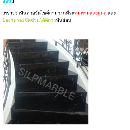
อ่อน
สี
เพราะว่าหินควอร์ตไซต์สามารถที่จะ
ทนทานแสงแดด
และ
ป้องกันรอยขีดข่วนได้ดีกว่า
หินอ่อน